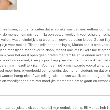
van eetbuien, zonder te weten dat er sprake was van een eetbuistoornis.
r de mensen om mij heen. Na een eetbui voelde ik veel schuld en scha
allen, wat uiteindelijk juist weer tot nieuwe eetbuien leidde. Zo zat ik 
 zijn voor mezelf. Tijdens mijn behandeling bij Maries heb ik stap voo
en maaltijden meer over te slaan, mezelf ook iets lekkers toe te sta
 ik voor het eerst open gaan praten met familie en vrienden over iets 
oor hun oordeel, kreeg ik juist begrip en steun en hoefde ik het niet 
rs naar mezelf te kijken. Voorheen liet ik mijn waarde vooral afhangen 
eel meer ben, bijvoorbeeld een vriendin, dochter en student, en dat er
jn waarde hangt niet af van mijn gewicht of van wat ik op een dag eet. 
is en vaardigheden om met moeilijke momenten om te gaan en ervaar 
naar de juiste plek voor hulp bij mijn eetbuistoornis. Bij Maries heb i