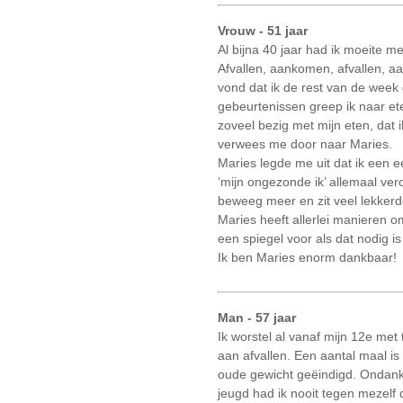
Vrouw - 51 jaar
Al bijna 40 jaar had ik moeite me
Afvallen, aankomen, afvallen, a
vond dat ik de rest van de week
gebeurtenissen greep ik naar ete
zoveel bezig met mijn eten, dat 
verwees me door naar Maries.
Maries legde me uit dat ik een e
‘mijn ongezonde ik’ allemaal ver
beweeg meer en zit veel lekkerde
Maries heeft allerlei manieren o
een spiegel voor als dat nodig i
Ik ben Maries enorm dankbaar!
Man - 57 jaar
Ik worstel al vanaf mijn 12e met
aan afvallen. Een aantal maal is
oude gewicht geëindigd. Ondank
jeugd had ik nooit tegen mezelf