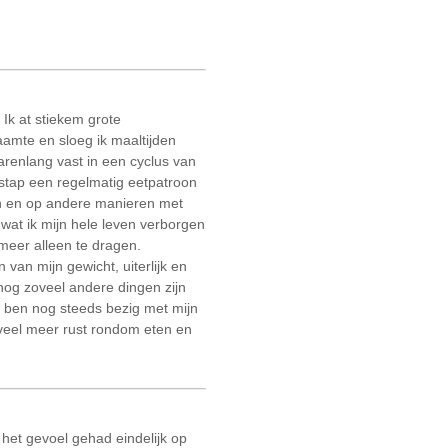
 Ik at stiekem grote
amte en sloeg ik maaltijden
jarenlang vast in een cyclus van
r stap een regelmatig eetpatroon
an en op andere manieren met
wat ik mijn hele leven verborgen
meer alleen te dragen.
van mijn gewicht, uiterlijk en
 nog zoveel andere dingen zijn
Ik ben nog steeds bezig met mijn
veel meer rust rondom eten en
k het gevoel gehad eindelijk op