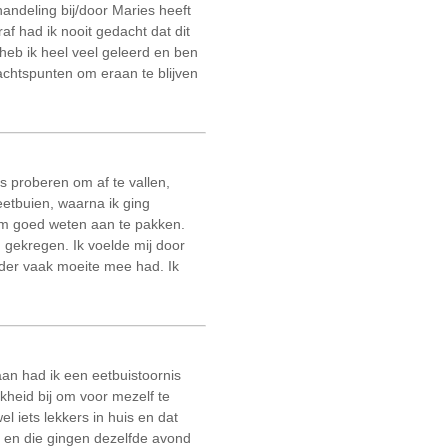
handeling bij/door Maries heeft
 had ik nooit gedacht dat dit
heb ik heel veel geleerd en ben
dachtspunten om eraan te blijven
eds proberen om af te vallen,
eetbuien, waarna ik ging
eem goed weten aan te pakken.
gekregen. Ik voelde mij door
erder vaak moeite mee had. Ik
an had ik een eetbuistoornis
kheid bij om voor mezelf te
 iets lekkers in huis en dat
s en die gingen dezelfde avond