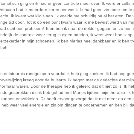
utomatisch ging en ik had er geen controle meer over. Ik werd er zelfs m
 Eetbuien had ik meerdere keren per week. Ik had geen zin meer om te sp
lecht. Ik kwam wat kilo’s aan. Ik voelde me schuldig na al het eten. D
ange tijd door. Tot ik op een punt kwam waar ik me bewust werd van mi
 had echt een probleem! Toen ben ik naar de dokter gegaan en zo ben ik
indelijk de controle weer terug in eigen handen, ik weet weer hoe ik 
fverzekerder in mijn schoenen. Ik ben Maries heel dankbaar en ik ben t
 het!
n eetstoornis rondgelopen voordat ik hulp ging zoeken. Ik had nog gee
doorverwijzing kreeg door de huisarts. Ik begon met de gedachte dat m
ormaal’ waren. Door de therapie heb ik geleerd dat dit niet zo is. Ik he
nde gesprekken die ik heb gehad met Maries tijdens mijn therapie. Ik
kunnen ontwikkelen. Dit heeft ervoor gezorgd dat ik niet meer op ee
Ik heb weer veel energie en zin om dingen te ondernemen en ben blij da