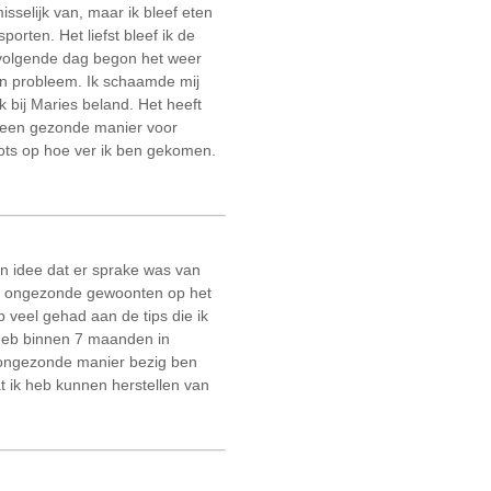
isselijk van, maar ik bleef eten
orten. Het liefst bleef ik de
e volgende dag begon het weer
jn probleem. Ik schaamde mij
 bij Maries beland. Het heeft
op een gezonde manier voor
rots op hoe ver ik ben gekomen.
n idee dat er sprake was van
ijn ongezonde gewoonten op het
b veel gehad aan de tips die ik
 heb binnen 7 maanden in
n ongezonde manier bezig ben
t ik heb kunnen herstellen van