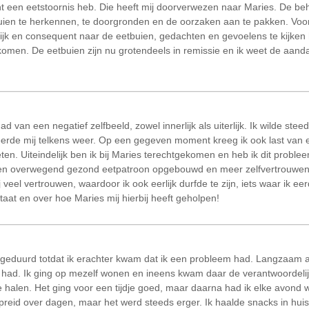
cht een eetstoornis heb. Die heeft mij doorverwezen naar Maries. De be
en te herkennen, te doorgronden en de oorzaken aan te pakken. Vooraf
lijk en consequent naar de eetbuien, gedachten en gevoelens te kijken 
gekomen. De eetbuien zijn nu grotendeels in remissie en ik weet de aan
ad van een negatief zelfbeeld, zowel innerlijk als uiterlijk. Ik wilde ste
reerde mij telkens weer. Op een gegeven moment kreeg ik ook last van 
ten. Uiteindelijk ben ik bij Maries terechtgekomen en heb ik dit probl
een overwegend gezond eetpatroon opgebouwd en meer zelfvertrouwen 
 veel vertrouwen, waardoor ik ook eerlijk durfde te zijn, iets waar ik e
taat en over hoe Maries mij hierbij heeft geholpen!
ar geduurd totdat ik erachter kwam dat ik een probleem had. Langzaam a
r had. Ik ging op mezelf wonen en ineens kwam daar de verantwoordelij
alen. Het ging voor een tijdje goed, maar daarna had ik elke avond wel
spreid over dagen, maar het werd steeds erger. Ik haalde snacks in hui