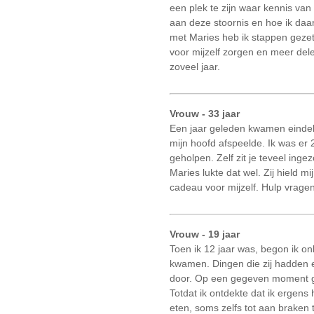
een plek te zijn waar kennis van
aan deze stoornis en hoe ik da
met Maries heb ik stappen gezet 
voor mijzelf zorgen en meer dele
zoveel jaar.
Vrouw - 33 jaar
Een jaar geleden kwamen eindelijk
mijn hoofd afspeelde. Ik was er
geholpen. Zelf zit je teveel in
Maries lukte dat wel. Zij hield m
cadeau voor mijzelf. Hulp vragen
Vrouw - 19 jaar
Toen ik 12 jaar was, begon ik o
kwamen. Dingen die zij hadden e
door. Op een gegeven moment gin
Totdat ik ontdekte dat ik ergens
eten, soms zelfs tot aan braken