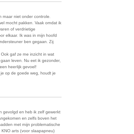
on maar niet onder controle.
 wel mocht pakken. Vaak omdat ik
aren of verdrietige
r elkaar. Ik was in mijn hoofd
kondersteuner ben gegaan. Zij
 Ook gaf ze me inzicht in wat
 gaan leven. Nu eet ik gezonder,
een heerlijk gevoel!
t je op de goede weg, houdt je
en gevolgd en heb ik zelf gewerkt
 aangekomen en zelfs boven het
hadden met mijn problematische
e KNO arts (voor slaapapneu)