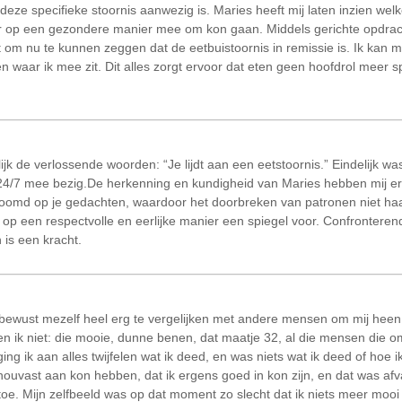
 deze specifieke stoornis aanwezig is. Maries heeft mij laten inzien we
ar op een gezondere manier mee om kon gaan. Middels gerichte opdrac
om nu te kunnen zeggen dat de eetbuistoornis in remissie is. Ik kan mil
n waar ik mee zit. Dit alles zorgt ervoor dat eten geen hoofdrol meer sp
 de verlossende woorden: “Je lijdt aan een eetstoornis.” Eindelijk was h
 24/7 mee bezig.De herkenning en kundigheid van Maries hebben mij e
gezoomd op je gedachten, waardoor het doorbreken van patronen niet haa
ij op een respectvolle en eerlijke manier een spiegel voor. Confronteren
 is een kracht.
nbewust mezelf heel erg te vergelijken met andere mensen om mij heen
n ik niet: die mooie, dunne benen, dat maatje 32, al die mensen die 
g ik aan alles twijfelen wat ik deed, en was niets wat ik deed of hoe 
 houvast aan kon hebben, dat ik ergens goed in kon zijn, en dat was afv
 toe. Mijn zelfbeeld was op dat moment zo slecht dat ik niets meer moo