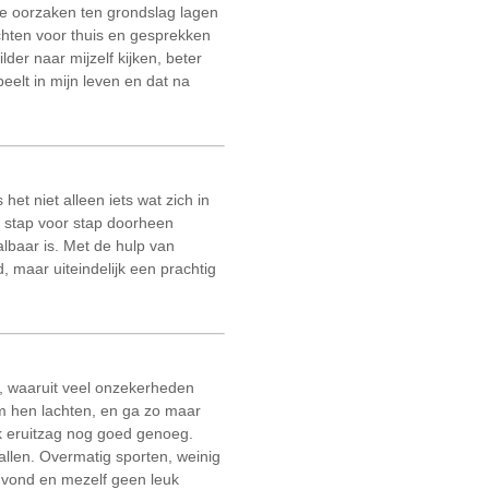
lke oorzaken ten grondslag lagen
hten voor thuis en gesprekken
der naar mijzelf kijken, beter
eelt in mijn leven en dat na
et niet alleen iets wat zich in
r stap voor stap doorheen
lbaar is. Met de hulp van
d, maar uiteindelijk een prachtig
, waaruit veel onzekerheden
om hen lachten, en ga zo maar
ik eruitzag nog goed genoeg.
allen. Overmatig sporten, weinig
i vond en mezelf geen leuk