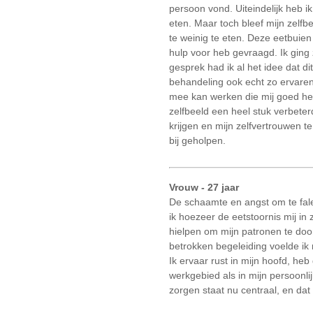
persoon vond. Uiteindelijk heb i
eten. Maar toch bleef mijn zelfb
te weinig te eten. Deze eetbuien
hulp voor heb gevraagd. Ik ging 
gesprek had ik al het idee dat d
behandeling ook echt zo ervare
mee kan werken die mij goed he
zelfbeeld een heel stuk verbeterd
krijgen en mijn zelfvertrouwen t
bij geholpen.
Vrouw - 27 jaar
De schaamte en angst om te fale
ik hoezeer de eetstoornis mij in
hielpen om mijn patronen te door
betrokken begeleiding voelde ik
Ik ervaar rust in mijn hoofd, h
werkgebied als in mijn persoonli
zorgen staat nu centraal, en dat