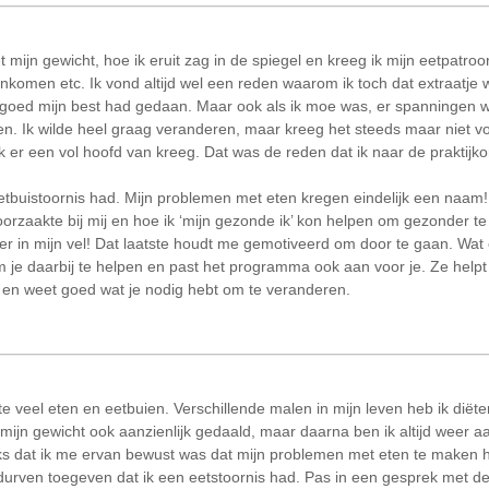
t mijn gewicht, hoe ik eruit zag in de spiegel en kreeg ik mijn eetpatro
ankomen etc. Ik vond altijd wel een reden waarom ik toch dat extraatje
 goed mijn best had gedaan. Maar ook als ik moe was, er spanningen w
n. Ik wilde heel graag veranderen, maar kreeg het steeds maar niet voo
ik er een vol hoofd van kreeg. Dat was de reden dat ik naar de praktij
etbuistoornis had. Mijn problemen met eten kregen eindelijk een naam!
oorzaakte bij mij en hoe ik ‘mijn gezonde ik’ kon helpen om gezonder te
r in mijn vel! Dat laatste houdt me gemotiveerd om door te gaan. Wat 
m je daarbij te helpen en past het programma ook aan voor je. Ze help
s en weet goed wat je nodig hebt om te veranderen.
 te veel eten en eetbuien. Verschillende malen in mijn leven heb ik diët
 mijn gewicht ook aanzienlijk gedaald, maar daarna ben ik altijd weer
s dat ik me ervan bewust was dat mijn problemen met eten te maken 
 durven toegeven dat ik een eetstoornis had. Pas in een gesprek met d