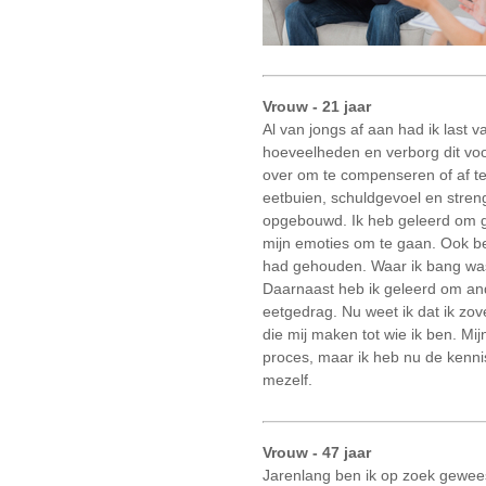
Vrouw - 21 jaar
Al van jongs af aan had ik last 
hoeveelheden en verborg dit voo
over om te compenseren of af te v
eetbuien, schuldgevoel en streng
opgebouwd. Ik heb geleerd om ge
mijn emoties om te gaan. Ook ben
had gehouden. Waar ik bang was v
Daarnaast heb ik geleerd om ande
eetgedrag. Nu weet ik dat ik zov
die mij maken tot wie ik ben. Mi
proces, maar ik heb nu de kenn
mezelf.
Vrouw - 47 jaar
Jarenlang ben ik op zoek geweest 