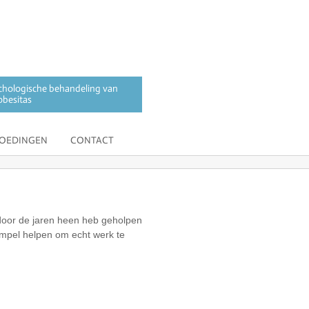
sychologische behandeling van
obesitas
GOEDINGEN
CONTACT
k door de jaren heen heb geholpen
empel helpen om echt werk te