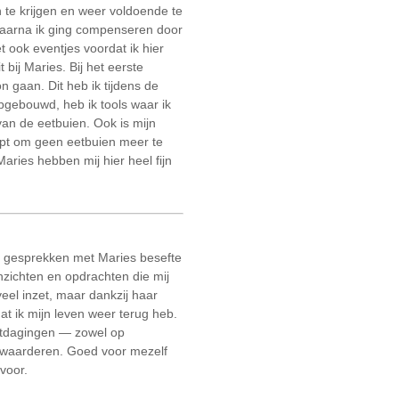
n te krijgen en weer voldoende te
 waarna ik ging compenseren door
 ook eventjes voordat ik hier
bij Maries. Bij het eerste
n gaan. Dit heb ik tijdens de
gebouwd, heb ik tools waar ik
an de eetbuien. Ook is mijn
helpt om geen eetbuien meer te
aries hebben mij hier heel fijn
te gesprekken met Maries besefte
inzichten en opdrachten die mij
veel inzet, maar dankzij haar
t ik mijn leven weer terug heb.
uitdagingen — zowel op
te waarderen. Goed voor mezelf
voor.