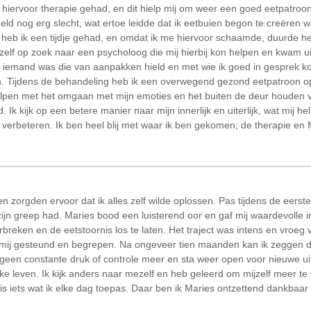
k hiervoor therapie gehad, en dit hielp mij om weer een goed eetpatroo
eeld nog erg slecht, wat ertoe leidde dat ik eetbuien begon te creëren
 heb ik een tijdje gehad, en omdat ik me hiervoor schaamde, duurde het
zelf op zoek naar een psycholoog die mij hierbij kon helpen en kwam uit 
it iemand was die van aanpakken hield en met wie ik goed in gesprek ko
n. Tijdens de behandeling heb ik een overwegend gezond eetpatroon op
lpen met het omgaan met mijn emoties en het buiten de deur houden v
. Ik kijk op een betere manier naar mijn innerlijk en uiterlijk, wat mij 
e verbeteren. Ik ben heel blij met waar ik ben gekomen; de therapie en M
n zorgden ervoor dat ik alles zelf wilde oplossen. Pas tijdens de eers
 zijn greep had. Maries bood een luisterend oor en gaf mij waardevolle 
breken en de eetstoornis los te laten. Het traject was intens en vroeg 
 mij gesteund en begrepen. Na ongeveer tien maanden kan ik zeggen da
eb geen constante druk of controle meer en sta weer open voor nieuwe 
jke leven. Ik kijk anders naar mezelf en heb geleerd om mijzelf meer 
 is iets wat ik elke dag toepas. Daar ben ik Maries ontzettend dankbaar 