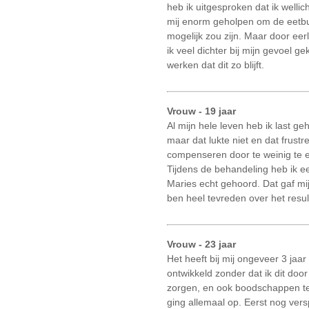
heb ik uitgesproken dat ik welli
mij enorm geholpen om de eetbui
mogelijk zou zijn. Maar door eer
ik veel dichter bij mijn gevoel 
werken dat dit zo blijft.
Vrouw - 19 jaar
Al mijn hele leven heb ik last geh
maar dat lukte niet en dat frust
compenseren door te weinig te e
Tijdens de behandeling heb ik 
Maries echt gehoord. Dat gaf mij
ben heel tevreden over het resul
Vrouw - 23 jaar
Het heeft bij mij ongeveer 3 ja
ontwikkeld zonder dat ik dit doo
zorgen, en ook boodschappen te h
ging allemaal op. Eerst nog ver